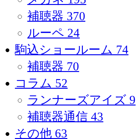
補聴器
370
ルーペ
24
駒込ショールーム
74
補聴器
70
コラム
52
ランナーズアイズ
9
補聴器通信
43
その他
63