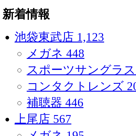
新着情報
池袋東武店
1,123
メガネ
448
スポーツサングラ
コンタクトレンズ
2
補聴器
446
上尾店
567
メガネ
195