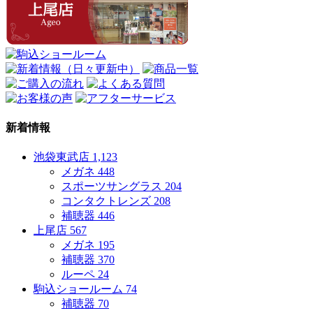
新着情報
池袋東武店
1,123
メガネ
448
スポーツサングラス
204
コンタクトレンズ
208
補聴器
446
上尾店
567
メガネ
195
補聴器
370
ルーペ
24
駒込ショールーム
74
補聴器
70