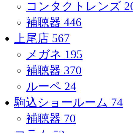
コンタクトレンズ
2
補聴器
446
上尾店
567
メガネ
195
補聴器
370
ルーペ
24
駒込ショールーム
74
補聴器
70