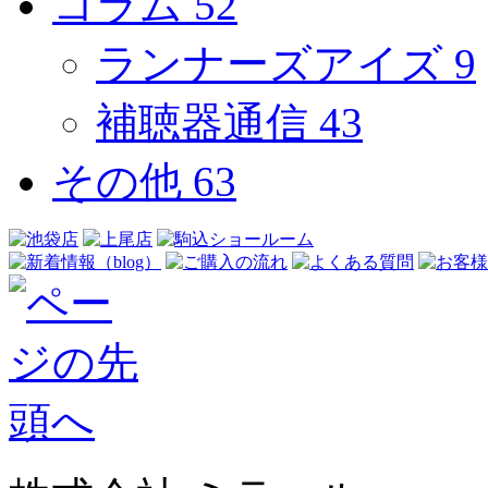
コラム
52
ランナーズアイズ
9
補聴器通信
43
その他
63