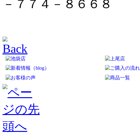
－７７４－８６６８