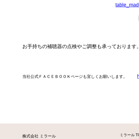
お手持ちの補聴器の点検やご調整も承っております
当社公式ＦＡＣＥＢＯＯＫページも宜しくお願いします。
ミラール T
株式会社 ミラール