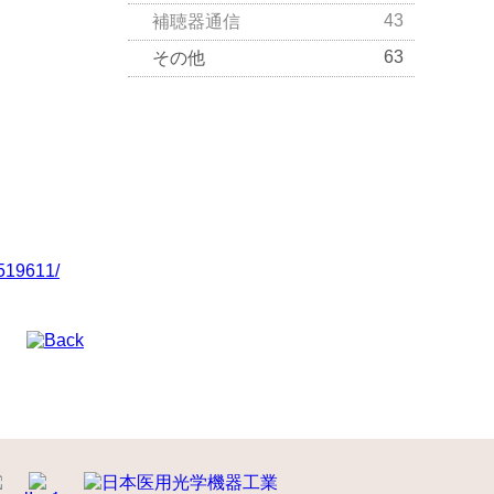
43
補聴器通信
63
その他
19611/