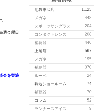
1,123
池袋東武店
448
メガネ
す。
204
スポーツサングラス
毎週金曜日
208
コンタクトレンズ
446
補聴器
567
上尾店
195
メガネ
370
補聴器
談会を実施
24
ルーペ
74
駒込ショールーム
70
補聴器
52
コラム
9
ランナーズアイズ