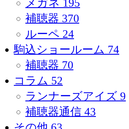
メガネ
195
補聴器
370
ルーペ
24
駒込ショールーム
74
補聴器
70
コラム
52
ランナーズアイズ
9
補聴器通信
43
その他
63