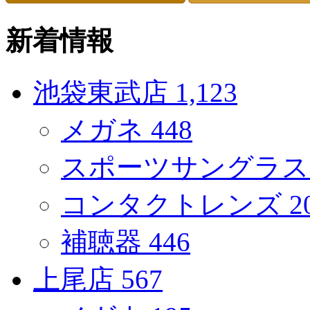
新着情報
池袋東武店
1,123
メガネ
448
スポーツサングラ
コンタクトレンズ
2
補聴器
446
上尾店
567