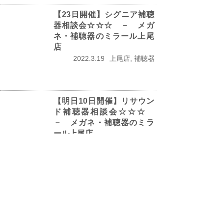
【23日開催】シグニア補聴
器相談会☆☆☆ － メガ
ネ・補聴器のミラール上尾
店
2022.3.19
上尾店, 補聴器
【明日10日開催】リサウン
ド補聴器相談会☆☆☆
－ メガネ・補聴器のミラ
ール上尾店
2022.3.9
上尾店, 補聴器
Page 5 of 13
« First
‹ Previous
3
4
5
6
7
Next ›
Last »