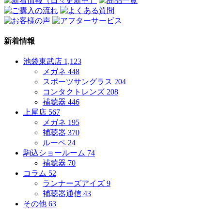
新着情報
池袋東武店
1,123
メガネ
448
スポーツサングラス
204
コンタクトレンズ
208
補聴器
446
上尾店
567
メガネ
195
補聴器
370
ルーペ
24
駒込ショールーム
74
補聴器
70
コラム
52
ランナーズアイズ
9
補聴器通信
43
その他
63