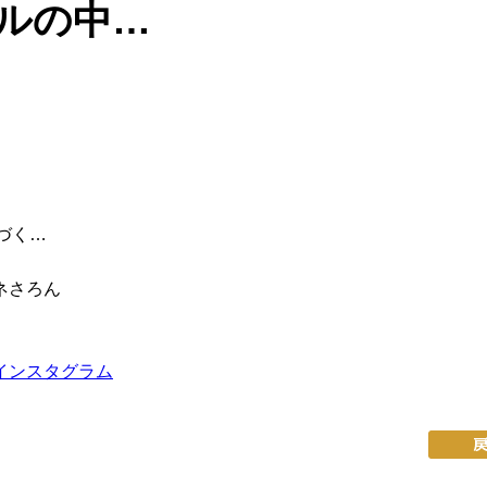
ルの中…
づく…
ガネさろん
インスタグラム