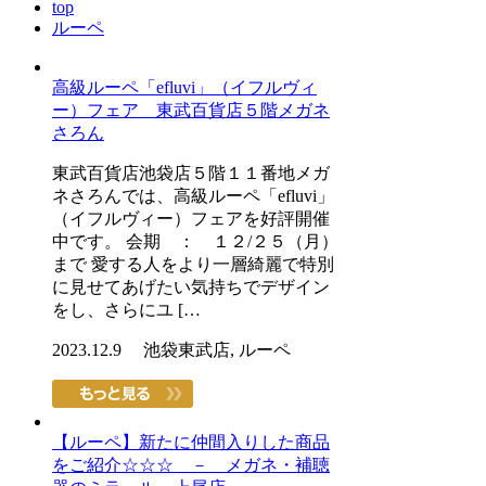
top
ルーペ
高級ルーペ「efluvi」（イフルヴィ
ー）フェア 東武百貨店５階メガネ
さろん
東武百貨店池袋店５階１１番地メガ
ネさろんでは、高級ルーペ「efluvi」
（イフルヴィー）フェアを好評開催
中です。 会期 ： １２/２５（月）
まで 愛する人をより一層綺麗で特別
に見せてあげたい気持ちでデザイン
をし、さらにユ […
2023.12.9 池袋東武店, ルーペ
【ルーペ】新たに仲間入りした商品
をご紹介☆☆☆ － メガネ・補聴